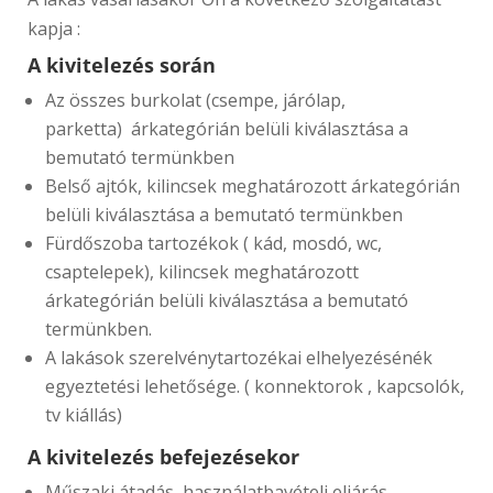
kapja :
A kivitelezés során
Az összes burkolat (csempe, járólap,
parketta) árkategórián belüli kiválasztása a
bemutató termünkben
Belső ajtók, kilincsek meghatározott árkategórián
belüli kiválasztása a bemutató termünkben
Fürdőszoba tartozékok ( kád, mosdó, wc,
csaptelepek), kilincsek meghatározott
árkategórián belüli kiválasztása a bemutató
termünkben.
A lakások szerelvénytartozékai elhelyezésénék
egyeztetési lehetősége. ( konnektorok , kapcsolók,
tv kiállás)
A kivitelezés befejezésekor
Műszaki átadás, használatbavételi eljárás