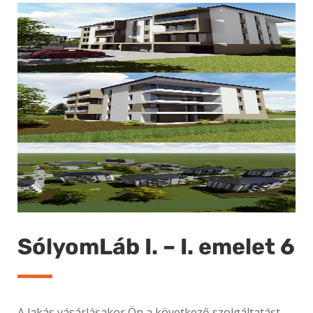
SólyomLáb I. – I. emelet 6
A lakás vásárlásakor Ön a következő szolgáltatást