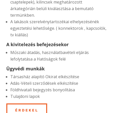
csaptelepek), kilincsek meghatározott
árkategórián belüli kiválasztása a bemutató
termünkben.
A lakások szerelvénytartozékai elhelyezésénék
egyeztetési lehetősége. ( konnektorok , kapcsolók,
tv kiállás)
A kivitelezés befejezésekor
Műszaki átadás, használatbavételi eljárás
lefolytatása a Hatóságok felé
Ügyvédi munkák
Társasház alapító Okirat elkészítése
Adás-Vételi szerződések elkészítése
Földhivatali bejegyzés bonyolítása
Tulajdoni lapok
ÉRDEKEL