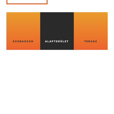
SZOBASZÁM
ALAPTERÜLET
TERASZ
VISSZA A TÖBBI
LAKÁSHOZ
VISSZA