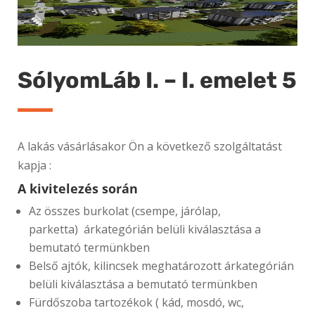
SólyomLáb I. – I. emelet 5
A lakás vásárlásakor Ön a következő szolgáltatást
kapja :
A kivitelezés során
Az összes burkolat (csempe, járólap,
parketta) árkategórián belüli kiválasztása a
bemutató termünkben
Belső ajtók, kilincsek meghatározott árkategórián
belüli kiválasztása a bemutató termünkben
Fürdőszoba tartozékok ( kád, mosdó, wc,