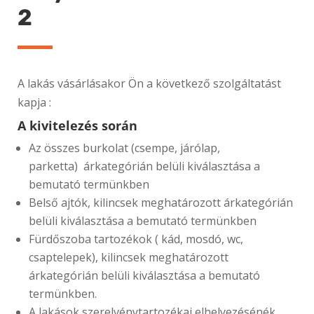
2
A lakás vásárlásakor Ön a következő szolgáltatást
kapja :
A kivitelezés során
Az összes burkolat (csempe, járólap,
parketta) árkategórián belüli kiválasztása a
bemutató termünkben
Belső ajtók, kilincsek meghatározott árkategórián
belüli kiválasztása a bemutató termünkben
Fürdőszoba tartozékok ( kád, mosdó, wc,
csaptelepek), kilincsek meghatározott
árkategórián belüli kiválasztása a bemutató
termünkben.
A lakások szerelvénytartozékai elhelyezésénék