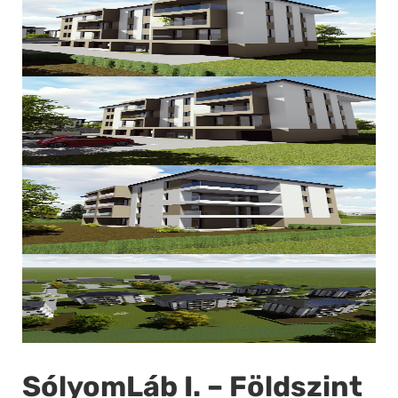
SólyomLáb I. – Földszint