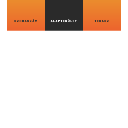
SZOBASZÁM
ALAPTERÜLET
TERASZ
VISSZA A TÖBBI
LAKÁSHOZ
VISSZA