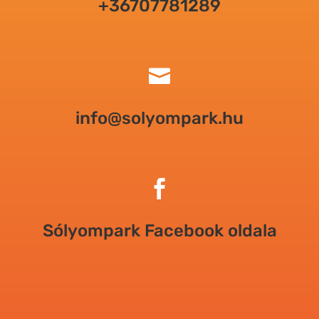
+36707781289

info@solyompark.hu

Sólyompark Facebook oldala