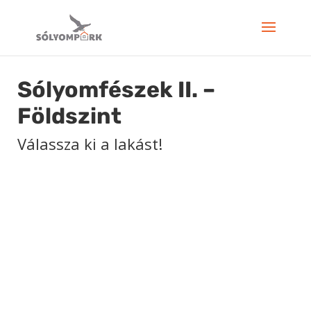
Sólyomfészek II. –
Földszint
Válassza ki a lakást!
VISSZA A TÖBBI
LAKÁSHOZ
VISSZA