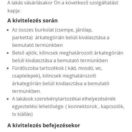
A lakás vásárlásakor Ön a következő szolgáltatást
kapja :
A kivitelezés során
Az összes burkolat (csempe, járólap,
parketta) árkategórián belüli kiválasztása a
bemutató termünkben
Belső ajtók, kilincsek meghatározott árkategórián
belüli kiválasztása a bemutató termünkben
Fürdőszoba tartozékok ( kád, mosdó, wc,
csaptelepek), kilincsek meghatározott
árkategórián belüli kiválasztása a bemutató
termünkben.
A lakások szerelvénytartozékai elhelyezésénék
egyeztetési lehetősége. ( konnektorok , kapcsolók,
tv kiállás)
A kivitelezés befejezésekor