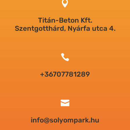

Titán-Beton Kft.
Szentgotthárd, Nyárfa utca 4.

+36707781289

info@solyompark.hu