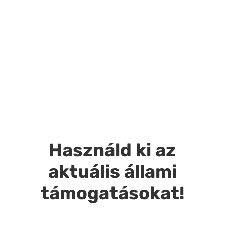
Új építésű lakás
megújuló energiával
TELEFONÁLOK +36 70 778 1289
Használd ki az
aktuális állami
támogatásokat!