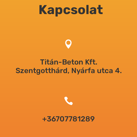
Kapcsolat

Titán-Beton Kft.
Szentgotthárd, Nyárfa utca 4.

+36707781289