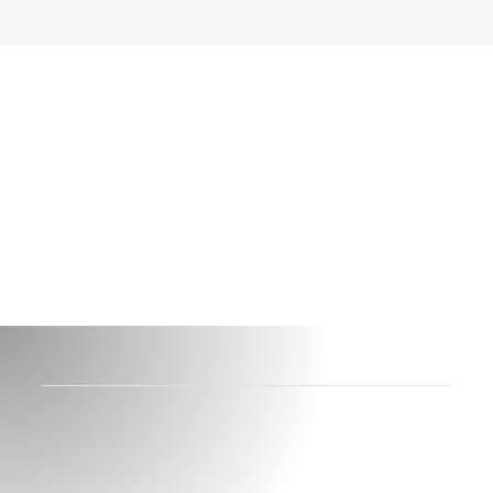
Új építésű lakás
megújuló energiával
TELEFONÁLOK +36 70 778 1289