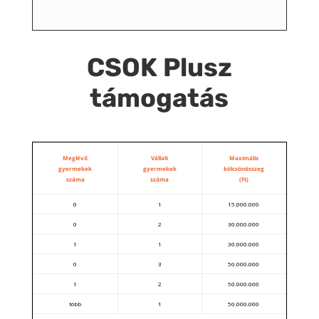
CSOK Plusz
támogatás
Meglévő
Vállalt
Maximális
gyermekek
gyermekek
kölcsönösszeg
száma
száma
(Ft)
0
1
15.000.000
0
2
30.000.000
1
1
30.000.000
0
3
50.000.000
1
2
50.000.000
több
1
50.000.000