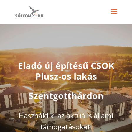
Eladó új építésű CSOK
Plusz-os lakás
Szentgotthárdon
Használd ki az aktuális állami
támogatásokat!