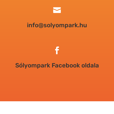

info@solyompark.hu

Sólyompark Facebook oldala